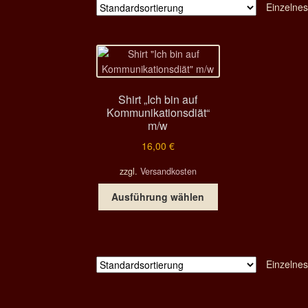
Einzelnes
Shirt „Ich bin auf
Kommunikationsdiät“
m/w
16,00
€
zzgl.
Versandkosten
Dieses
Ausführung wählen
Produkt
weist
mehrere
Varianten
Einzelnes
auf.
Die
Optionen