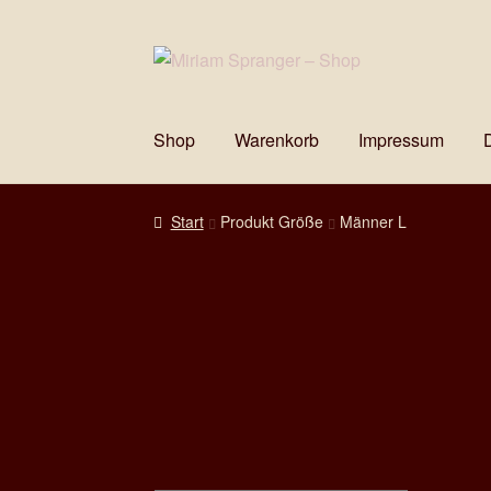
Zur
Zum
Navigation
Inhalt
springen
springen
Shop
Warenkorb
Impressum
Start
Produkt Größe
Männer L